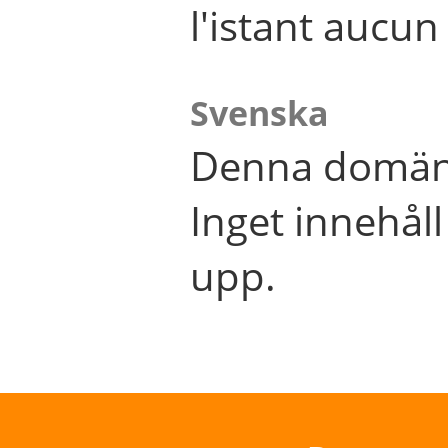
l'istant aucu
Svenska
Denna domän 
Inget innehål
upp.